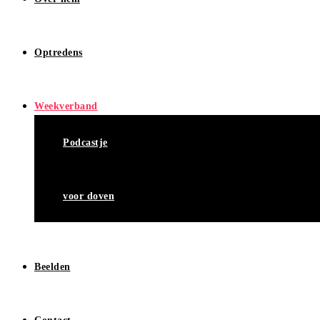
Optredens
Weekverband
Podcastje
voor doven
Beelden