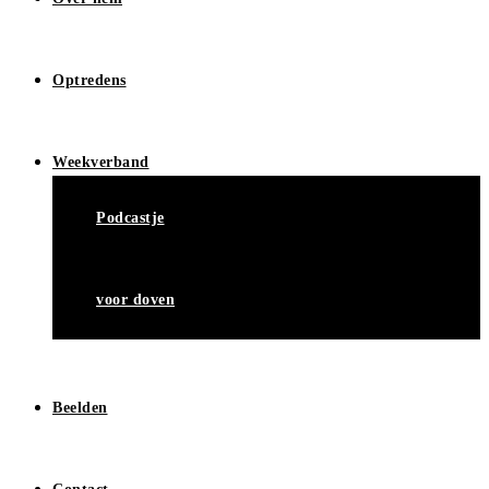
Optredens
Weekverband
Podcastje
voor doven
Beelden