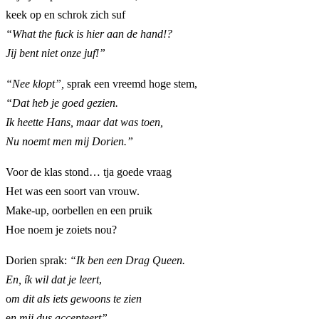
keek op en schrok zich suf
“What the fuck is hier aan de hand!?
Jij bent niet onze juf!”
“Nee klopt”,
sprak een vreemd hoge stem,
“Dat heb je goed gezien.
Ik heette Hans, maar dat was toen,
Nu noemt men mij Dorien.”
Voor de klas stond… tja goede vraag
Het was een soort van vrouw.
Make-up, oorbellen en een pruik
Hoe noem je zoiets nou?
Dorien sprak:
“Ik ben een Drag Queen.
En, ík wil dat je leert
,
o
m dit als iets gewoons te zien
e
n mij dus accepteert”